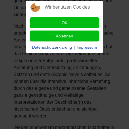
gesellschaftlichen Umgang mit dem historischen
Wir benutzen Cookies
Ort nach 1945 bis zur Einrichtung der KZ-
Gedenkstätte im Jahr 2000.
OK
Nach dem dialogisch und multiperspektivisch
angelegten Input folgen Reflexion und praktische
Ablehnen
Auseinandersetzungen mit den vermittelten
Inhalten, verbunden auch mit der Frage: Was hat
Datenschutzerklärung
|
Impressum
das heute mit mir zu tun? Die Teilnehmer:innen
fertigen in der Folge unter professioneller
Anleitung und Unterstützung Zeichnungen,
Skizzen und erste Graphic Novels selbst an. So
können über die intensive inhaltliche Vertiefung
durch das eigene und gemeinsame Gestalten
ganz eigenständige und vielfältige
Interpretationen der Geschichte(n) des
historischen Ortes entstehen und sichtbar
gemacht werden.
Neben einer/einem pädagogischen Mitarbeiter:in