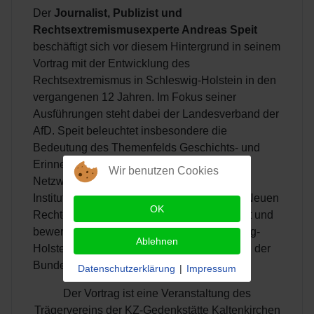
Der
Journalist, Publizist und
Rechtsextremismusexperte Andreas Speit
beschäftigt sich vor diesem Hintergrund in seinem
Vortrag mit der Entwicklung des
Rechtsextremismus in Schleswig-Holstein in den
vergangenen 12 Jahren. Im Fokus seiner
Ausführungen steht dabei der Landesverband der
AfD. Speit beleuchtet insbesondere die
Bedeutung des Themenfelds Geschichts- und
Erinnerungspolitik für die AfD und die
Wir benutzen Cookies
Netzwerkarbeit der AfD gegenüber Medien,
Institutionen und Einzelpersonen der sog. „Neuen
OK
Rechten“. In aktueller Perspektive analysiert und
bewertet er das Wahlergebnis des Schleswig-
Ablehnen
Holsteinischen Landesverbands der AfD bei der
Bundestagswahl vom 23.02.2025.
Datenschutzerklärung
|
Impressum
Der Vortrag ist eine Veranstaltung des
Trägervereins der KZ-Gedenkstätte Kaltenkirchen